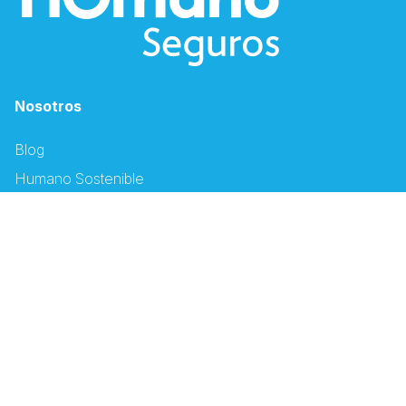
Nosotros
Blog
Humano Sostenible
Solicitud de empleo
Canales Electrónicos
Descargar App Humano
Oficina Virtual
Espacio PSS