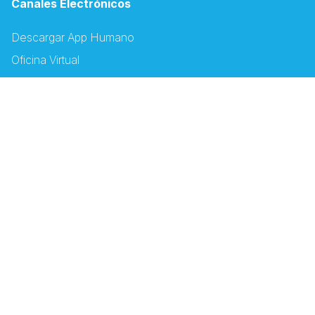
Canales Electrónicos
Descargar App Humano
Oficina Virtual
Espacio PSS
Autorizaciones PSS
Capacitación PSS
Autorizador Odontológico
Servicios
Puntos y Oficinas de Servicio
Centro de Atención al Cliente
Programas