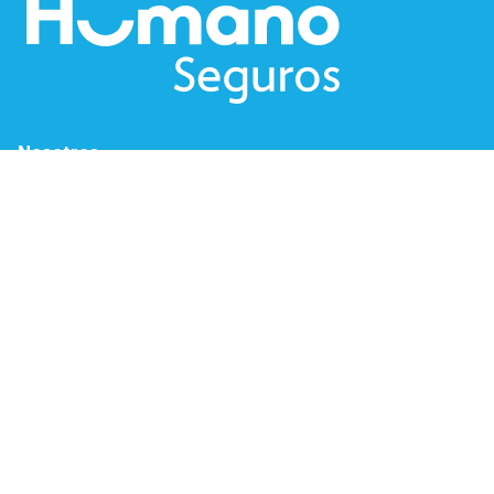
Nosotros
Blog
Humano Sostenible
Solicitud de empleo
Canales Electrónicos
Descargar App Humano
Oficina Virtual
Espacio PSS