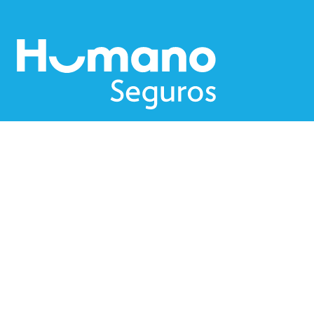
Nosotros
Blog
Humano Sostenible
Solicitud de empleo
Canales Electrónicos
Descargar App Humano