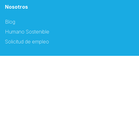
Nosotros
Blog
Humano Sostenible
Solicitud de empleo
Canales Electrónicos
Descargar App Humano
Oficina Virtual
Espacio PSS
Autorizaciones PSS
Capacitación PSS
Autorizador Odontológico