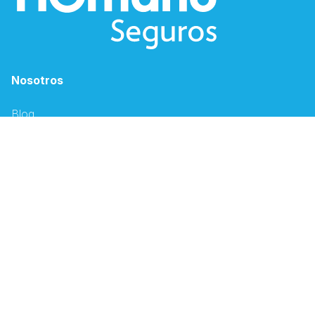
Nosotros
Blog
Humano Sostenible
Solicitud de empleo
Canales Electrónicos
Descargar App Humano
Oficina Virtual
Espacio PSS