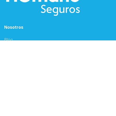
Nosotros
Blog
Humano Sostenible
Solicitud de empleo
Canales Electrónicos
Descargar App Humano
Oficina Virtual
Espacio PSS