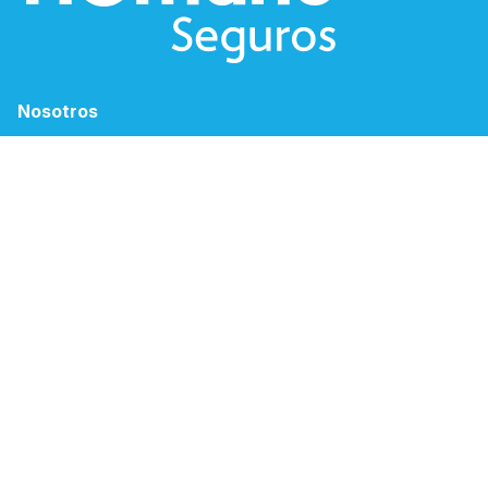
Nosotros
Blog
Humano Sostenible
Solicitud de empleo
Canales Electrónicos
Descargar App Humano
Oficina Virtual
Espacio PSS