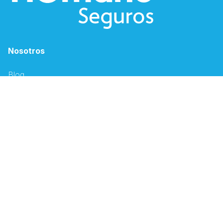
Nosotros
Blog
Humano Sostenible
Solicitud de empleo
Canales Electrónicos
Descargar App Humano
Oficina Virtual
Espacio PSS