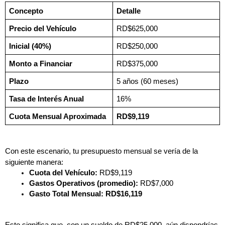
Concepto
Detalle
Precio del Vehículo
RD$625,000
Inicial (40%)
RD$250,000
Monto a Financiar
RD$375,000
Plazo
5 años (60 meses)
Tasa de Interés Anual
16%
Cuota Mensual Aproximada
RD$9,119
Con este escenario, tu presupuesto mensual se vería de la 
siguiente manera:
Cuota del Vehículo:
 RD$9,119
Gastos Operativos (promedio):
 RD$7,000
Gasto Total Mensual:
RD$16,119
Esto significa que, con un sueldo de RD$25,000, aún dispondrías 