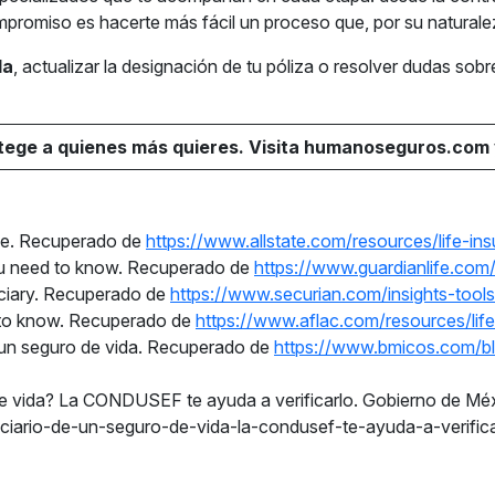
promiso es hacerte más fácil un proceso que, por su naturalez
da
, actualizar la designación de tu póliza o resolver dudas sobr
tege a quienes más quieres. Visita humanoseguros.com 
uide. Recuperado de
https://www.allstate.com/resources/life-ins
 you need to know. Recuperado de
https://www.guardian
l
ife.com/
ficiary. Recuperado de
https://www.securian.com/insights-tools/
ed to know. Recuperado de
https://www.aflac.com/resources/life
 en un seguro de vida. Recuperado de
https://www.bmicos.com/blo
ro de vida? La CONDUSEF te ayuda a verificarlo. Gobierno de M
ciario-de-un-seguro-de-vida-la-condusef-te-ayuda-a-verifica