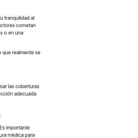
 tranquilidad al
uctores cometan
os o en una
o que realmente se
sar las coberturas
tección adecuada
s
Es importante
rtura médica para