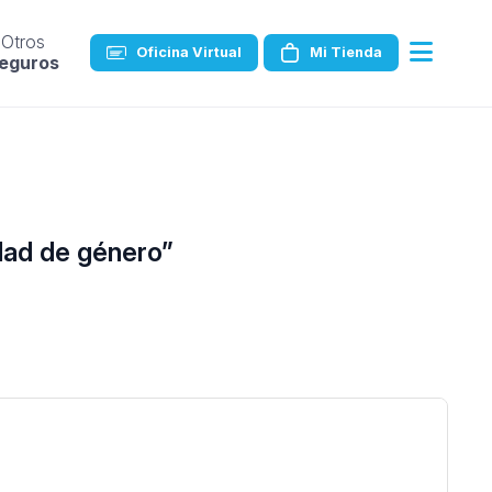
Otros
Oficina Virtual
Mi Tienda
eguros
ldad de género”