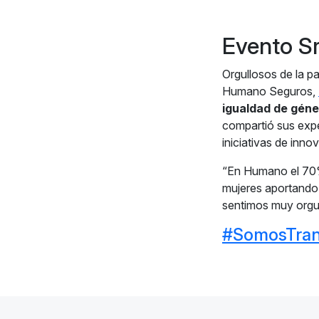
Evento S
Orgullosos de la p
Humano Seguros,
igualdad de géne
compartió sus expe
iniciativas de inn
“En Humano el 70% 
mujeres aportando
sentimos muy orgul
#SomosTran