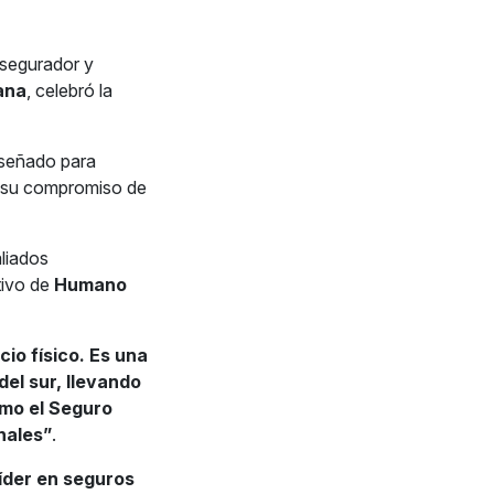
 asegurador y
ana
, celebró la
iseñado para
do su compromiso de
aliados
tivo de
Humano
io físico. Es una
el sur, llevando
omo el Seguro
nales”
.
íder en seguros