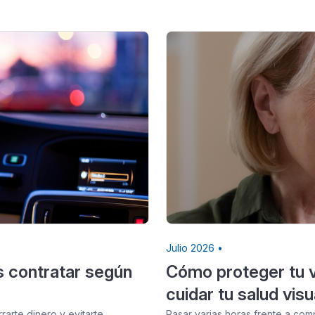
Julio 2026 •
s contratar según
Cómo proteger tu vi
cuidar tu salud visu
arte dinero y evitarte…
Pasar varias horas frente a com