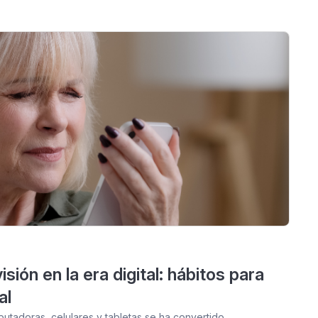
sión en la era digital: hábitos para
al
putadoras, celulares y tabletas se ha convertido…