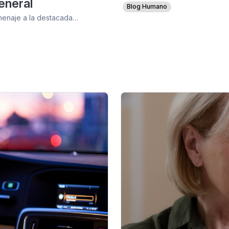
eneral
Blog Humano
omenaje a la destacada…