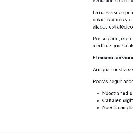
evolución natural d
La nueva sede perm
colaboradores y co
aliados estratégico
Por su parte, el pr
madurez que ha al
El mismo servici
Aunque nuestra sed
Podrás seguir acce
Nuestra
red d
Canales digi
Nuestra ampli