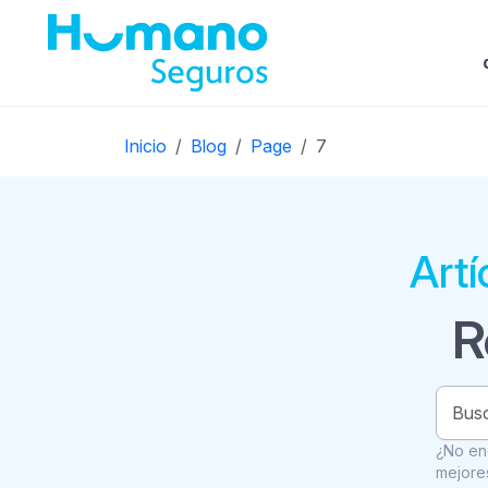
Inicio
Blog
Page
7
Artí
R
¿No enc
mejores