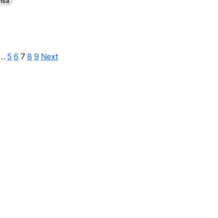
nsa
…
5
6
7
8
9
Next