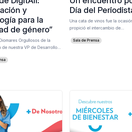
de DigitAll:
Un encuentro po
ación y
Día del Periodist
ogía para la
Una cata de vinos fue la ocasió
dad de género”
propició el intercambio de…
 Diomares Orgullosos de la
Sala de Prensa
ón de nuestra VP de Desarrollo…
nsa