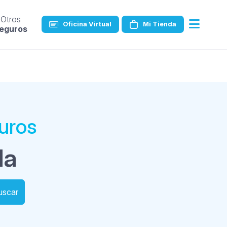
Otros
Oficina Virtual
Mi Tienda
eguros
guros
da
uscar