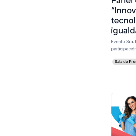
Panel 
“Innov
tecnol
igual
Evento Sra.
participaci
Sala de Pre