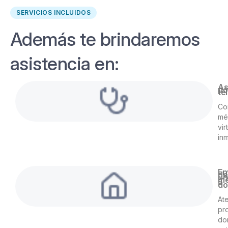
SERVICIOS INCLUIDOS
Además te brindaremos
asistencia en:
As
po
te
Co
mé
vir
in
En
de
un
mé
a
do
At
pr
do