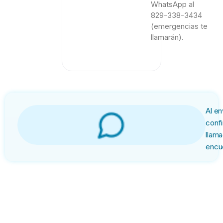
WhatsApp al
829-338-3434
(emergencias te
llamarán).
Al e
confi
llam
encu