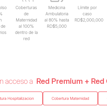
lso
Coberturas
Medicina
Límite por
0%
de
Ambulatoria
caso
n
Maternidad
al 80% hasta
RD$2,000,000
 de
al 100%
RD$5,000
rios
dentro de la
)
red
on acceso a
Red Premium + Red 
ura Hospitalizacion
Cobertura Maternidad