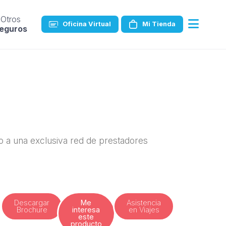
Otros
Oficina Virtual
Mi Tienda
eguros
o a una exclusiva red de prestadores
Descargar
Me
Asistencia
Brochure
interesa
en Viajes
este
producto