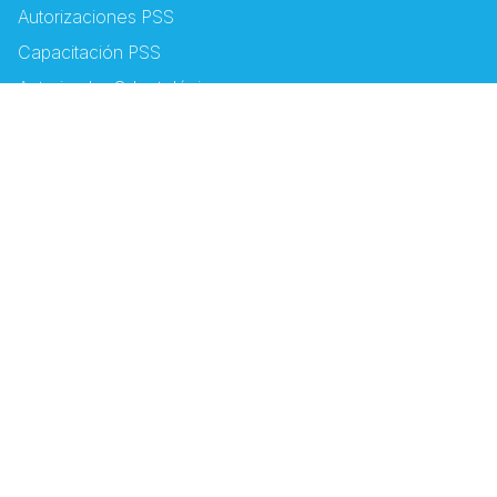
Autorizaciones PSS
Capacitación PSS
Autorizador Odontológico
Servicios
Puntos y Oficinas de Servicio
Centro de Atención al Cliente
Programas
Humano de Corazón
Humano Sonrisas
Filiales