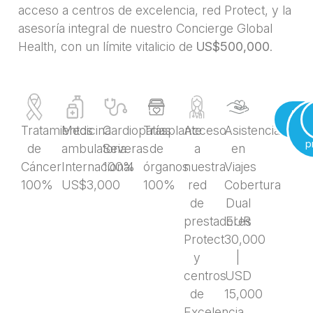
acceso a centros de excelencia, red Protect, y la
asesoría integral de nuestro Concierge Global
Health, con un límite vitalicio de
US$500,000
.
Desc
Bro
i
Tratamientos
Medicina
Cardiopatías
Trasplante
Acceso
Asistencia
p
de
ambulatoria
Severas
de
a
en
Cáncer
Internacional
100%
órganos
nuestra
Viajes
100%
US$3,000
100%
red
Cobertura
de
Dual
prestadores
EUR
Protect
30,000
y
|
centros
USD
de
15,000
Excelencia