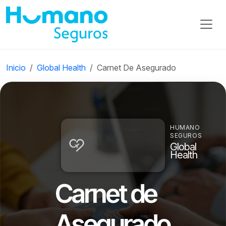
Inicio
Global Health
Carnet De Asegurado
HUMANO
SEGUROS
Global
Health
Carnet de
Asegurado