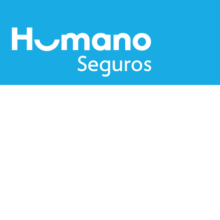
Nosotros
Blog
Humano Sostenible
Solicitud de empleo
Canales Electrónicos
Descargar App Humano