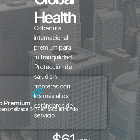
Health
Cobertura
internacional
premium para
tu tranquilidad.
Protección de
salud sin
fronteras con
los más altos
io Premium
estándares de
personalizada 24/7 en todo el mundo
servicio
$61